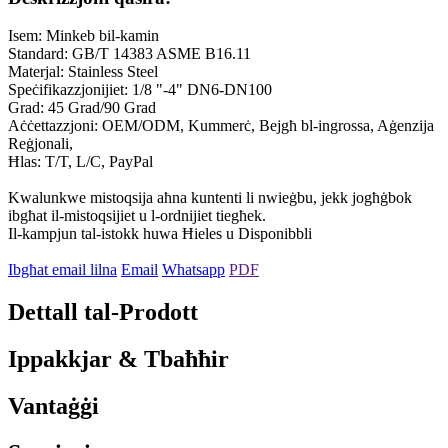
Isem: Minkeb bil-kamin
Standard: GB/T 14383 ASME B16.11
Materjal: Stainless Steel
Speċifikazzjonijiet: 1/8 "-4" DN6-DN100
Grad: 45 Grad/90 Grad
Aċċettazzjoni: OEM/ODM, Kummerċ, Bejgħ bl-ingrossa, Aġenzija
Reġjonali,
Ħlas: T/T, L/C, PayPal
Kwalunkwe mistoqsija aħna kuntenti li nwieġbu, jekk jogħġbok
ibgħat il-mistoqsijiet u l-ordnijiet tiegħek.
Il-kampjun tal-istokk huwa Ħieles u Disponibbli
Ibgħat email lilna
Email
Whatsapp
PDF
Dettall tal-Prodott
Ippakkjar & Tbaħħir
Vantaġġi