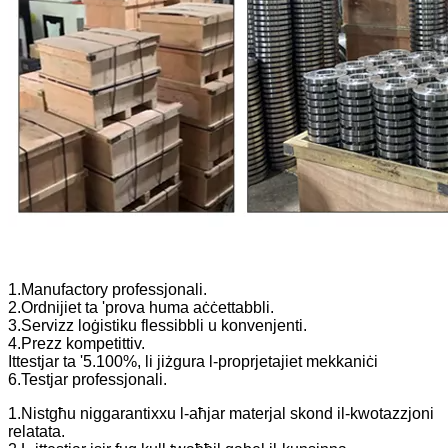
1.Manufactory professjonali.
2.Ordnijiet ta 'prova huma aċċettabbli.
3.Servizz loġistiku flessibbli u konvenjenti.
4.Prezz kompetittiv.
Ittestjar ta '5.100%, li jiżgura l-proprjetajiet mekkaniċi
6.Testjar professjonali.
1.Nistgħu niggarantixxu l-aħjar materjal skond il-kwotazzjoni
relatata.