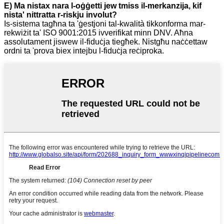
E) Ma nistax nara l-oġġetti jew tmiss il-merkanzija, kif
nista' nittratta r-riskju involut?
Is-sistema tagħna ta 'ġestjoni tal-kwalità tikkonforma mar-
rekwiżit ta' ISO 9001:2015 ivverifikat minn DNV. Aħna
assolutament jiswew il-fiduċja tiegħek. Nistgħu naċċettaw
ordni ta 'prova biex intejbu l-fiduċja reċiproka.