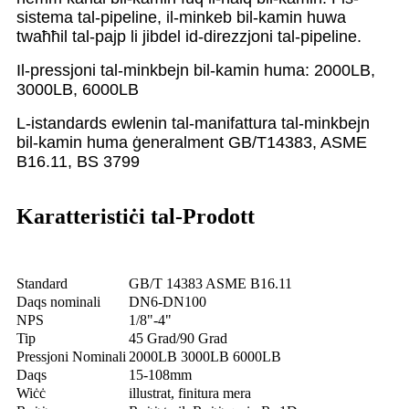
sistema tal-pipeline, il-minkeb bil-kamin huwa
twaħħil tal-pajp li jibdel id-direzzjoni tal-pipeline.
Il-pressjoni tal-minkbejn bil-kamin huma: 2000LB,
3000LB, 6000LB
L-istandards ewlenin tal-manifattura tal-minkbejn
bil-kamin huma ġeneralment GB/T14383, ASME
B16.11, BS 3799
Karatteristiċi tal-Prodott
Standard
GB/T 14383 ASME B16.11
Daqs nominali
DN6-DN100
NPS
1/8"-4"
Tip
45 Grad/90 Grad
Pressjoni Nominali
2000LB 3000LB 6000LB
Daqs
15-108mm
Wiċċ
illustrat, finitura mera