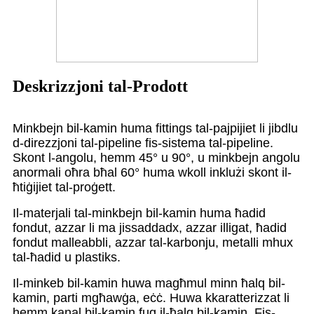
Deskrizzjoni tal-Prodott
Minkbejn bil-kamin huma fittings tal-pajpijiet li jibdlu
d-direzzjoni tal-pipeline fis-sistema tal-pipeline.
Skont l-angolu, hemm 45° u 90°, u minkbejn angolu
anormali oħra bħal 60° huma wkoll inklużi skont il-
ħtiġijiet tal-proġett.
Il-materjali tal-minkbejn bil-kamin huma ħadid
fondut, azzar li ma jissaddadx, azzar illigat, ħadid
fondut malleabbli, azzar tal-karbonju, metalli mhux
tal-ħadid u plastiks.
Il-minkeb bil-kamin huwa magħmul minn ħalq bil-
kamin, parti mgħawġa, eċċ. Huwa kkaratterizzat li
hemm kanal bil-kamin fuq il-ħalq bil-kamin. Fis-