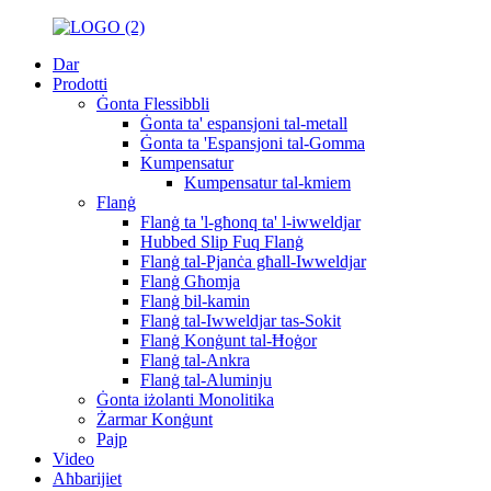
Dar
Prodotti
Ġonta Flessibbli
Ġonta ta' espansjoni tal-metall
Ġonta ta 'Espansjoni tal-Gomma
Kumpensatur
Kumpensatur tal-kmiem
Flanġ
Flanġ ta 'l-għonq ta' l-iwweldjar
Hubbed Slip Fuq Flanġ
Flanġ tal-Pjanċa għall-Iwweldjar
Flanġ Għomja
Flanġ bil-kamin
Flanġ tal-Iwweldjar tas-Sokit
Flanġ Konġunt tal-Ħoġor
Flanġ tal-Ankra
Flanġ tal-Aluminju
Ġonta iżolanti Monolitika
Żarmar Konġunt
Pajp
Video
Aħbarijiet