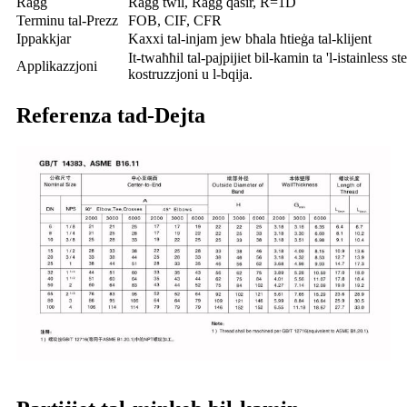
Raġġ
Raġġ twil, Raġġ qasir, R=1D
Terminu tal-Prezz
FOB, CIF, CFR
Ippakkjar
Kaxxi tal-injam jew bħala ħtieġa tal-klijent
It-twaħħil tal-pajpijiet bil-kamin ta 'l-istainless s
Applikazzjoni
kostruzzjoni u l-bqija.
Referenza tad-Dejta