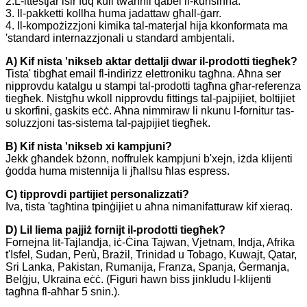
2.L-ittestjar isir fuq kull twaħħil qabel il-kunsinna.
3. Il-pakketti kollha huma jadattaw għall-ġarr.
4. Il-kompożizzjoni kimika tal-materjal hija kkonformata ma
'standard internazzjonali u standard ambjentali.
A) Kif nista 'nikseb aktar dettalji dwar il-prodotti tiegħek?
Tista' tibgħat email fl-indirizz elettroniku tagħna. Aħna ser
nipprovdu katalgu u stampi tal-prodotti tagħna għar-referenza
tiegħek. Nistgħu wkoll nipprovdu fittings tal-pajpijiet, boltijiet
u skorfini, gaskits eċċ. Aħna nimmiraw li nkunu l-fornitur tas-
soluzzjoni tas-sistema tal-pajpijiet tiegħek.
B) Kif nista 'nikseb xi kampjuni?
Jekk għandek bżonn, noffrulek kampjuni b'xejn, iżda klijenti
ġodda huma mistennija li jħallsu ħlas espress.
C) tipprovdi partijiet personalizzati?
Iva, tista 'tagħtina tpinġijiet u aħna nimanifatturaw kif xieraq.
D) Lil liema pajjiż fornijt il-prodotti tiegħek?
Fornejna lit-Tajlandja, iċ-Ċina Tajwan, Vjetnam, Indja, Afrika
t'Isfel, Sudan, Perù, Brażil, Trinidad u Tobago, Kuwajt, Qatar,
Sri Lanka, Pakistan, Rumanija, Franza, Spanja, Ġermanja,
Belġju, Ukraina eċċ. (Figuri hawn biss jinkludu l-klijenti
tagħna fl-aħħar 5 snin.).