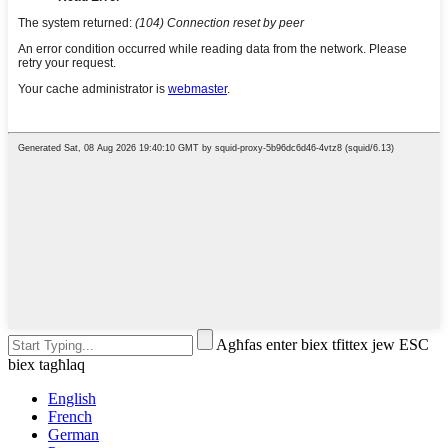
Agħfas enter biex tfittex jew ESC
biex tagħlaq
English
French
German