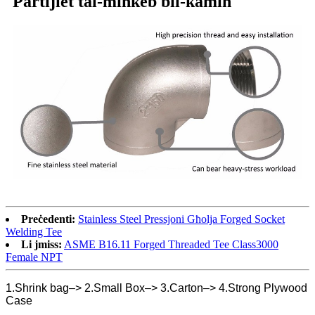
Partijiet tal-minkeb bil-kamin
Preċedenti:
Stainless Steel Pressjoni Għolja Forged Socket
Welding Tee
Li jmiss:
ASME B16.11 Forged Threaded Tee Class3000
Female NPT
1.Shrink bag–> 2.Small Box–> 3.Carton–> 4.Strong Plywood
Case