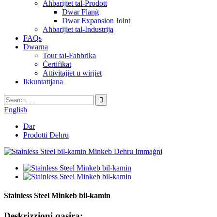
Aħbarijiet tal-Prodott
Dwar Flanġ
Dwar Expansion Joint
Aħbarijiet tal-Industrija
FAQs
Dwarna
Tour tal-Fabbrika
Ċertifikat
Attivitajiet u wirjiet
Ikkuntattjana
English
Dar
Prodotti Dehru
Stainless Steel Minkeb bil-kamin
Deskrizzjoni qasira: