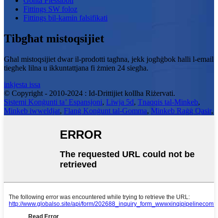
Ġonta Flessibbli
Fittings SW foloz
Fittings bil-kamin falsifikati
Tibgħat mistoqsijiet
Għal mistoqsijiet dwar il-prodotti tagħna, jekk jogħġbok ħalli l-email
tiegħek lilna u ikkuntattjana fi żmien 24 siegħa.
inkjesta issa
© Copyright - 2010-2024 : Id-Drittijiet kollha Riżervati.
Sistemi Konġunti ta’ Espansjoni
,
Liwja 5d
,
Tnaqqis tal-Minkeb
,
Minkeb iwweldjat
,
Flanġ Konġunt tal-Gomma
,
Minkeb Raġġ Qasir
,