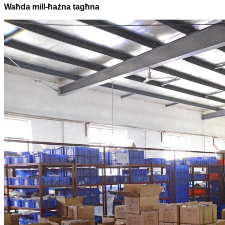
Waħda mill-ħażna tagħna