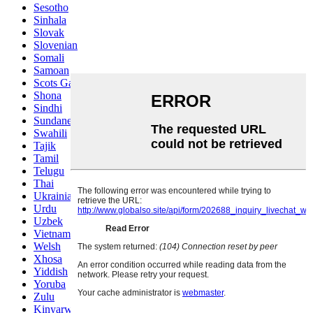
Sesotho
Sinhala
Slovak
Slovenian
Somali
Samoan
Scots Gaelic
Shona
Sindhi
Sundanese
Swahili
Tajik
Tamil
Telugu
Thai
Ukrainian
Urdu
Uzbek
Vietnamese
Welsh
Xhosa
Yiddish
Yoruba
Zulu
Kinyarwanda