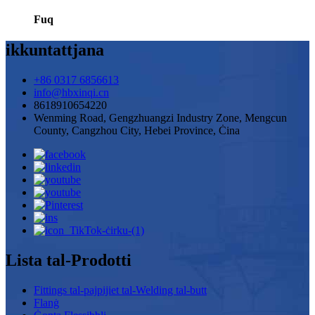
Fuq
ikkuntattjana
+86 0317 6856613
info@hbxinqi.cn
8618910654220
Wenming Road, Gengzhuangzi Industry Zone, Mengcun
County, Cangzhou City, Hebei Province, Ċina
Lista tal-Prodotti
Fittings tal-pajpijiet tal-Welding tal-butt
Flanġ