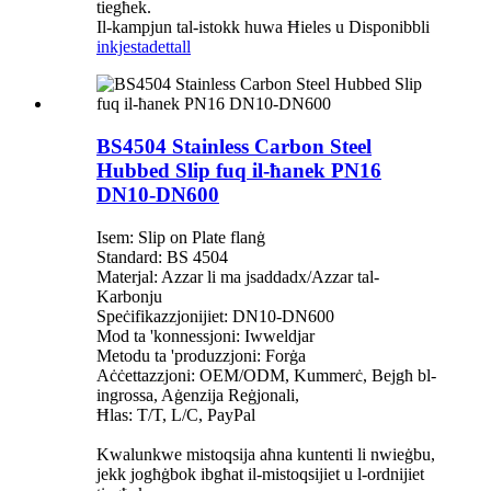
tiegħek.
Il-kampjun tal-istokk huwa Ħieles u Disponibbli
inkjesta
dettall
BS4504 Stainless Carbon Steel
Hubbed Slip fuq il-ħanek PN16
DN10-DN600
Isem: Slip on Plate flanġ
Standard: BS 4504
Materjal: Azzar li ma jsaddadx/Azzar tal-
Karbonju
Speċifikazzjonijiet: DN10-DN600
Mod ta 'konnessjoni: Iwweldjar
Metodu ta 'produzzjoni: Forġa
Aċċettazzjoni: OEM/ODM, Kummerċ, Bejgħ bl-
ingrossa, Aġenzija Reġjonali,
Ħlas: T/T, L/C, PayPal
Kwalunkwe mistoqsija aħna kuntenti li nwieġbu,
jekk jogħġbok ibgħat il-mistoqsijiet u l-ordnijiet