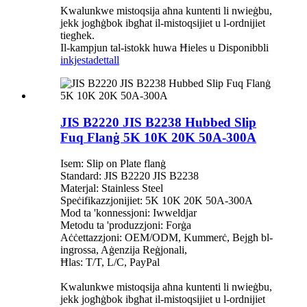
Kwalunkwe mistoqsija aħna kuntenti li nwieġbu,
jekk jogħġbok ibgħat il-mistoqsijiet u l-ordnijiet
tiegħek.
Il-kampjun tal-istokk huwa Ħieles u Disponibbli
inkjesta
dettall
JIS B2220 JIS B2238 Hubbed Slip
Fuq Flanġ 5K 10K 20K 50A-300A
Isem: Slip on Plate flanġ
Standard: JIS B2220 JIS B2238
Materjal: Stainless Steel
Speċifikazzjonijiet: 5K 10K 20K 50A-300A
Mod ta 'konnessjoni: Iwweldjar
Metodu ta 'produzzjoni: Forġa
Aċċettazzjoni: OEM/ODM, Kummerċ, Bejgħ bl-
ingrossa, Aġenzija Reġjonali,
Ħlas: T/T, L/C, PayPal
Kwalunkwe mistoqsija aħna kuntenti li nwieġbu,
jekk jogħġbok ibgħat il-mistoqsijiet u l-ordnijiet