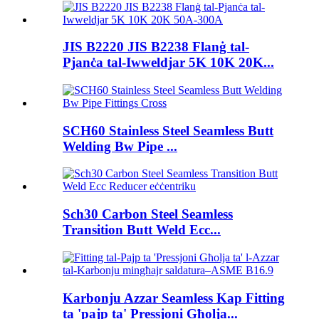
JIS B2220 JIS B2238 Flanġ tal-
Pjanċa tal-Iwweldjar 5K 10K 20K...
SCH60 Stainless Steel Seamless Butt
Welding Bw Pipe ...
Sch30 Carbon Steel Seamless
Transition Butt Weld Ecc...
Karbonju Azzar Seamless Kap Fitting
ta 'pajp ta' Pressjoni Għolja...