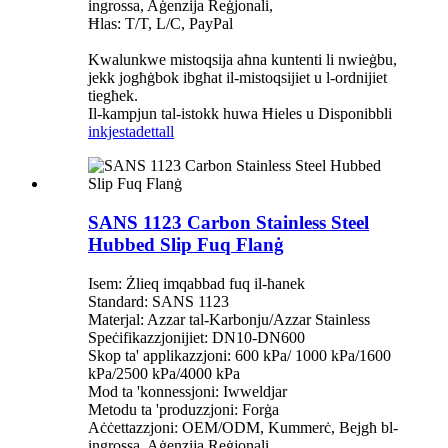
ingrossa, Aġenzija Reġjonali,
Ħlas: T/T, L/C, PayPal
Kwalunkwe mistoqsija aħna kuntenti li nwieġbu,
jekk jogħġbok ibgħat il-mistoqsijiet u l-ordnijiet
tiegħek.
Il-kampjun tal-istokk huwa Ħieles u Disponibbli
inkjesta
dettall
SANS 1123 Carbon Stainless Steel
Hubbed Slip Fuq Flanġ
Isem: Żlieq imqabbad fuq il-ħanek
Standard: SANS 1123
Materjal: Azzar tal-Karbonju/Azzar Stainless
Speċifikazzjonijiet: DN10-DN600
Skop ta' applikazzjoni: 600 kPa/ 1000 kPa/1600
kPa/2500 kPa/4000 kPa
Mod ta 'konnessjoni: Iwweldjar
Metodu ta 'produzzjoni: Forġa
Aċċettazzjoni: OEM/ODM, Kummerċ, Bejgħ bl-
ingrossa, Aġenzija Reġjonali,