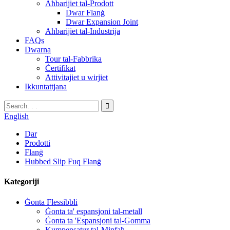
Aħbarijiet tal-Prodott
Dwar Flanġ
Dwar Expansion Joint
Aħbarijiet tal-Industrija
FAQs
Dwarna
Tour tal-Fabbrika
Ċertifikat
Attivitajiet u wirjiet
Ikkuntattjana
English
Dar
Prodotti
Flanġ
Hubbed Slip Fuq Flanġ
Kategoriji
Ġonta Flessibbli
Ġonta ta' espansjoni tal-metall
Ġonta ta 'Espansjoni tal-Gomma
Kumpensatur tal-Minfaħ