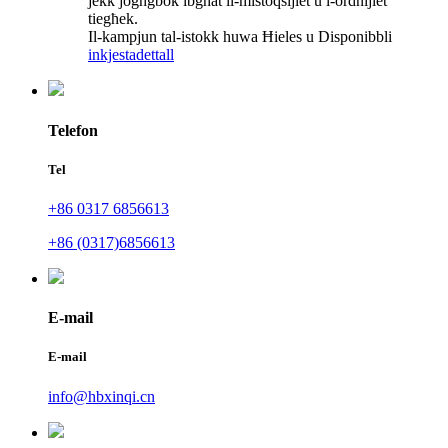
jekk jogħġbok ibgħat il-mistoqsijiet u l-ordnijiet
tiegħek.
Il-kampjun tal-istokk huwa Ħieles u Disponibbli
inkjesta
dettall
Telefon
Tel
+86 0317 6856613
+86 (0317)6856613
E-mail
E-mail
info@hbxinqi.cn