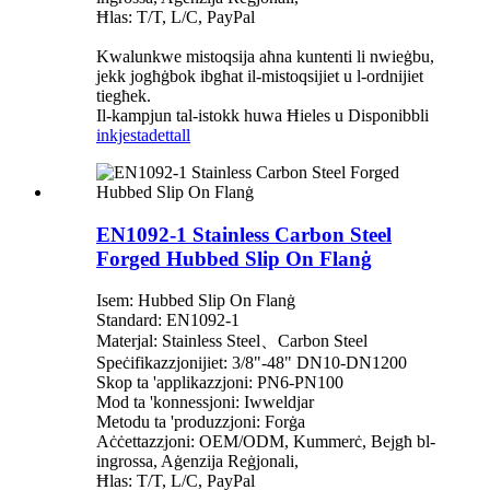
Ħlas: T/T, L/C, PayPal
Kwalunkwe mistoqsija aħna kuntenti li nwieġbu,
jekk jogħġbok ibgħat il-mistoqsijiet u l-ordnijiet
tiegħek.
Il-kampjun tal-istokk huwa Ħieles u Disponibbli
inkjesta
dettall
EN1092-1 Stainless Carbon Steel
Forged Hubbed Slip On Flanġ
Isem: Hubbed Slip On Flanġ
Standard: EN1092-1
Materjal: Stainless Steel、Carbon Steel
Speċifikazzjonijiet: 3/8"-48" DN10-DN1200
Skop ta 'applikazzjoni: PN6-PN100
Mod ta 'konnessjoni: Iwweldjar
Metodu ta 'produzzjoni: Forġa
Aċċettazzjoni: OEM/ODM, Kummerċ, Bejgħ bl-
ingrossa, Aġenzija Reġjonali,
Ħlas: T/T, L/C, PayPal