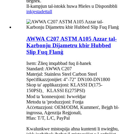
tiegħek.
Il-kampjun tal-istokk huwa Ħieles u Disponibbli
inkjesta
dettall
AWWA C207 ASTM A105 Azzar tal-
Karbonju Dijametru kbir Hubbed
Slip Fuq Flanġ
Isem: Żlieq imqabbad fuq il-ħanek
Standard: AWWA C207
Materjal: Stainless Steel Carbon Steel
Speċifikazzjonijiet: 4"-72" DN100-DN1800
Skop ta' applikazzjoni: KLASSI D(175-
150PSI)、KLASSI E(275PSI)
Mod ta 'konnessjoni: Iwweldjar
Metodu ta 'produzzjoni: Forġa
Aċċettazzjoni: OEM/ODM, Kummerċ, Bejgħ bl-
ingrossa, Aġenzija Reġjonali,
Ħlas: T/T, L/C, PayPal
Kwalunkwe mistoqsija aħna kuntenti li nwieġbu,