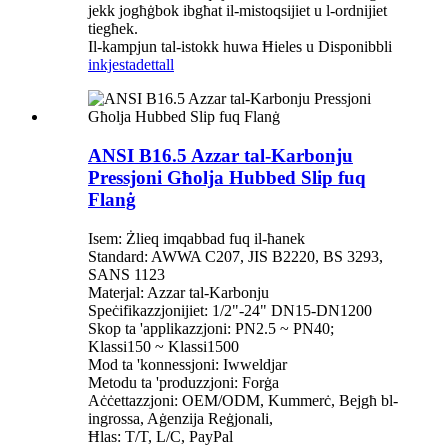
jekk jogħġbok ibgħat il-mistoqsijiet u l-ordnijiet
tiegħek.
Il-kampjun tal-istokk huwa Ħieles u Disponibbli
inkjesta
dettall
ANSI B16.5 Azzar tal-Karbonju
Pressjoni Għolja Hubbed Slip fuq
Flanġ
Isem: Żlieq imqabbad fuq il-ħanek
Standard: AWWA C207, JIS B2220, BS 3293,
SANS 1123
Materjal: Azzar tal-Karbonju
Speċifikazzjonijiet: 1/2"-24" DN15-DN1200
Skop ta 'applikazzjoni: PN2.5 ~ PN40;
Klassi150 ~ Klassi1500
Mod ta 'konnessjoni: Iwweldjar
Metodu ta 'produzzjoni: Forġa
Aċċettazzjoni: OEM/ODM, Kummerċ, Bejgħ bl-
ingrossa, Aġenzija Reġjonali,
Ħlas: T/T, L/C, PayPal