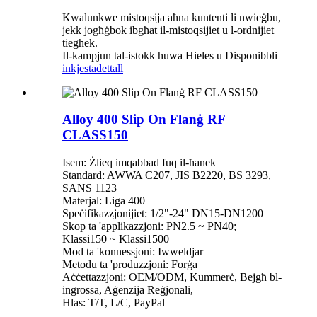
Kwalunkwe mistoqsija aħna kuntenti li nwieġbu,
jekk jogħġbok ibgħat il-mistoqsijiet u l-ordnijiet
tiegħek.
Il-kampjun tal-istokk huwa Ħieles u Disponibbli
inkjesta
dettall
Alloy 400 Slip On Flanġ RF
CLASS150
Isem: Żlieq imqabbad fuq il-ħanek
Standard: AWWA C207, JIS B2220, BS 3293,
SANS 1123
Materjal: Liga 400
Speċifikazzjonijiet: 1/2"-24" DN15-DN1200
Skop ta 'applikazzjoni: PN2.5 ~ PN40;
Klassi150 ~ Klassi1500
Mod ta 'konnessjoni: Iwweldjar
Metodu ta 'produzzjoni: Forġa
Aċċettazzjoni: OEM/ODM, Kummerċ, Bejgħ bl-
ingrossa, Aġenzija Reġjonali,
Ħlas: T/T, L/C, PayPal