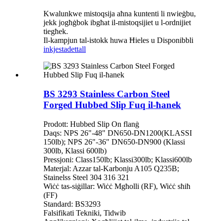
Kwalunkwe mistoqsija aħna kuntenti li nwieġbu,
jekk jogħġbok ibgħat il-mistoqsijiet u l-ordnijiet
tiegħek.
Il-kampjun tal-istokk huwa Ħieles u Disponibbli
inkjesta
dettall
BS 3293 Stainless Carbon Steel
Forged Hubbed Slip Fuq il-ħanek
Prodott: Hubbed Slip On flanġ
Daqs: NPS 26"-48" DN650-DN1200(KLASSI
150lb); NPS 26"-36" DN650-DN900 (Klassi
300lb, Klassi 600lb)
Pressjoni: Class150lb; Klassi300lb; Klassi600lb
Materjal: Azzar tal-Karbonju A105 Q235B;
Stainelss Steel 304 316 321
Wiċċ tas-siġillar: Wiċċ Mgħolli (RF), Wiċċ sħiħ
(FF)
Standard: BS3293
Falsifikati Tekniki, Tidwib