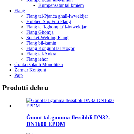
Kumpensatur tal-kmiem
Flanġ
Flanġ tal-Pjanċa għall-Iwweldjar
Hubbed Slip Fuq Flanġ
Flanġ ta 'l-għonq ta' l-iwweldjar
Flanġ Għomja
Socket-Welding Flanġ
Flanġ bil-kamin
Flanġ Konġunt tal-Ħoġor
Flanġ tal-Ankra
Flanġ ieħor
Ġonta iżolanti Monolitika
Żarmar Konġunt
Pajp
Prodotti dehru
Ġonot tal-gomma flessibbli DN32-
DN1600 EPDM