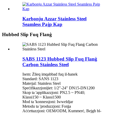
Karbonju Azzar Stainless Steel
Seamless Pajp Kap
Hubbed Slip Fuq Flanġ
SABS 1123 Hubbed Slip Fuq Flanġ
Carbon Stainless Steel
Isem: Żlieq imqabbad fuq il-ħanek
Standard: SANS 1123
Materjal: Stainless Steel
Speċifikazzjonijiet: 1/2"-24" DN15-DN1200
Skop ta 'applikazzjoni: PN2.5 ~ PN40;
Klassi150 ~ Klassi1500
Mod ta 'konnessjoni: Iwweldjar
Metodu ta 'produzzjoni: Forġa
Aċċettazzjoni: OEM/ODM, Kummerċ, Bejgħ bl-