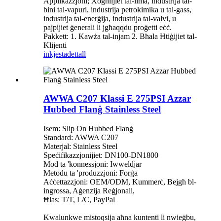
Applikazzjoni; Xogħlijiet tal-ilma, industrija tal-
bini tal-vapuri, industrija petrokimika u tal-gass,
industrija tal-enerġija, industrija tal-valvi, u
pajpijiet ġenerali li jgħaqqdu proġetti eċċ.
Pakkett: 1. Kawża tal-injam 2. Bħala Ħtiġijiet tal-
Klijenti
inkjesta
dettall
AWWA C207 Klassi E 275PSI Azzar
Hubbed Flanġ Stainless Steel
Isem: Slip On Hubbed Flanġ
Standard: AWWA C207
Materjal: Stainless Steel
Speċifikazzjonijiet: DN100-DN1800
Mod ta 'konnessjoni: Iwweldjar
Metodu ta 'produzzjoni: Forġa
Aċċettazzjoni: OEM/ODM, Kummerċ, Bejgħ bl-
ingrossa, Aġenzija Reġjonali,
Ħlas: T/T, L/C, PayPal
Kwalunkwe mistoqsija aħna kuntenti li nwieġbu,