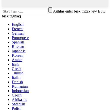
Agħfas enter biex tfittex jew ESC
biex tagħlaq
English
French
German
Portuguese
Spanish
Russian
Japanese
Korean
Arabic
Irish
Greek
Turkish
Italian
Danish
Romanian
Indonesian
Czech
Afrikaans
Swedish
Polish