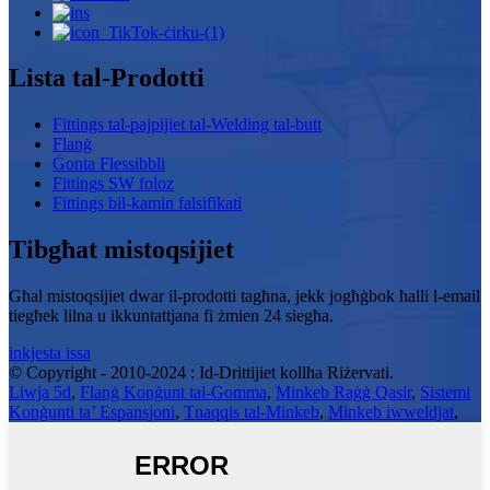
Lista tal-Prodotti
Fittings tal-pajpijiet tal-Welding tal-butt
Flanġ
Ġonta Flessibbli
Fittings SW foloz
Fittings bil-kamin falsifikati
Tibgħat mistoqsijiet
Għal mistoqsijiet dwar il-prodotti tagħna, jekk jogħġbok ħalli l-email
tiegħek lilna u ikkuntattjana fi żmien 24 siegħa.
inkjesta issa
© Copyright - 2010-2024 : Id-Drittijiet kollha Riżervati.
Liwja 5d
,
Flanġ Konġunt tal-Gomma
,
Minkeb Raġġ Qasir
,
Sistemi
Konġunti ta’ Espansjoni
,
Tnaqqis tal-Minkeb
,
Minkeb iwweldjat
,