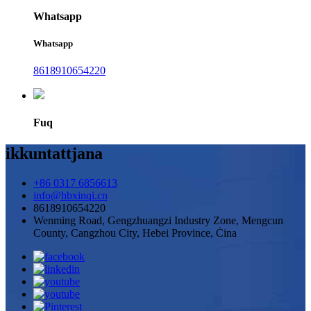
Whatsapp
Whatsapp
8618910654220
Fuq
ikkuntattjana
+86 0317 6856613
info@hbxinqi.cn
8618910654220
Wenming Road, Gengzhuangzi Industry Zone, Mengcun
County, Cangzhou City, Hebei Province, Ċina