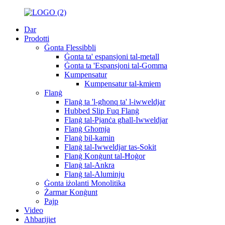
Dar
Prodotti
Ġonta Flessibbli
Ġonta ta' espansjoni tal-metall
Ġonta ta 'Espansjoni tal-Gomma
Kumpensatur
Kumpensatur tal-kmiem
Flanġ
Flanġ ta 'l-għonq ta' l-iwweldjar
Hubbed Slip Fuq Flanġ
Flanġ tal-Pjanċa għall-Iwweldjar
Flanġ Għomja
Flanġ bil-kamin
Flanġ tal-Iwweldjar tas-Sokit
Flanġ Konġunt tal-Ħoġor
Flanġ tal-Ankra
Flanġ tal-Aluminju
Ġonta iżolanti Monolitika
Żarmar Konġunt
Pajp
Video
Aħbarijiet