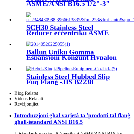
ASME/ANSI B16.5 1/2"-3"
DN15-DN80
SCH30 Stainless Steel
Reducer eċċentriku ASME
B16.9
Ballun Uniku Gomma
Espansjoni Konġunt Hypalon
Stainless Steel Hubbed Slip
Fuq Flanġ -JIS B2238
Blog Relatat
Videos Relatati
Reviżjonijiet
Introduzzjoni għal varjetà ta 'prodotti tal-flanġ
għall-istandard ANSI B16.5
L-istandards nazzjonali Amerikani ASME/ANSI B16.5 u