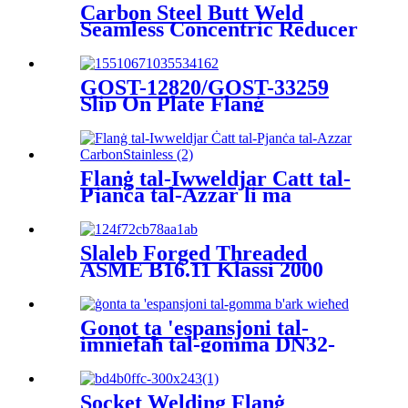
Carbon Steel Butt Weld
Seamless Concentric Reducer
GOST-12820/GOST-33259
Slip On Plate Flanġ
Stainless/Carbon Steel
Welding Plate Flange
Flanġ tal-Iwweldjar Ċatt tal-
Pjanċa tal-Azzar li ma
jsaddadx tal-karbonju
Slaleb Forged Threaded
ASME B16.11 Klassi 2000
Ġonot ta 'espansjoni tal-
imniefaħ tal-gomma DN32-
DN1600 EPDM
Socket Welding Flanġ