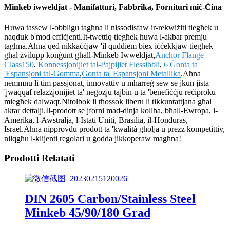
Minkeb iwweldjat - Manifatturi, Fabbrika, Fornituri miċ-Ċina
Huwa tassew l-obbligu tagħna li nissodisfaw ir-rekwiżiti tiegħek u
naqduk b'mod effiċjenti.It-twettiq tiegħek huwa l-akbar premju
tagħna.Aħna qed nikkaċċjaw 'il quddiem biex iċċekkjaw tiegħek
għal żvilupp konġunt għall-Minkeb Iwweldjat,
Anchor Flange
Class150
,
Konnessjonijiet tal-Pajpijiet Flessibbli
,
6 Ġonta ta
'Espansjoni tal-Gomma
,
Ġonta ta' Espansjoni Metallika
.Aħna
nemmnu li tim passjonat, innovattiv u mħarreġ sew se jkun jista
'jwaqqaf relazzjonijiet ta' negozju tajbin u ta 'benefiċċju reċiproku
miegħek dalwaqt.Nitolbok li tħossok liberu li tikkuntattjana għal
aktar dettalji.Il-prodott se jforni mad-dinja kollha, bħall-Ewropa, l-
Amerika, l-Awstralja, l-Istati Uniti, Brasilia, il-Ħonduras,
Israel.Aħna nipprovdu prodott ta 'kwalità għolja u prezz kompetittiv,
nilqgħu l-klijenti regolari u ġodda jikkoperaw magħna!
Prodotti Relatati
DIN 2605 Carbon/Stainless Steel
Minkeb 45/90/180 Grad