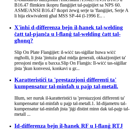
B16.47 flimkien ikopru flanġijiet tal-pajpijiet sa NPS 60.
ASME/ANSI B16.47 tkopri żewġ serje ta 'flanġijiet, Serje A
li hija ekwivalenti għal MSS SP-44 (l-1996 E.. .
X'inhi d-differenza bejn il-ħanek tal-welding
ċatt tal-pjanċa u l-flanġ tal-welding ċatt tal-
għonq?
Slip On Plate Flanġijiet: il-wiċċ tas-siġillar huwa wiċċ
mgħolli, li jista 'jintuża għal midja ġenerali, okkażjonijiet ta'
pressjoni medja u baxxa.Slip On Flanġis: Il-wiċċ tas-siġillar
jista 'jkun konvessi, konkavi u gr...
Karatteristiċi ta 'prestazzjoni differenti ta'
kumpensatur tal-minfaħ u pajp tal-metall.
Illum, ser nuruk il-karatteristiċi ta 'prestazzjoni differenti ta'
kumpensatur tal-minfaħ u pajp tal-metall.1. Id-dijametru tal-
kumpensatur tal-minfaħ jista 'jiġi distint minn dak tal-pajp tal-
metall ...
Id-differenza bejn il-ħanek RF u l-flanġ RTJ