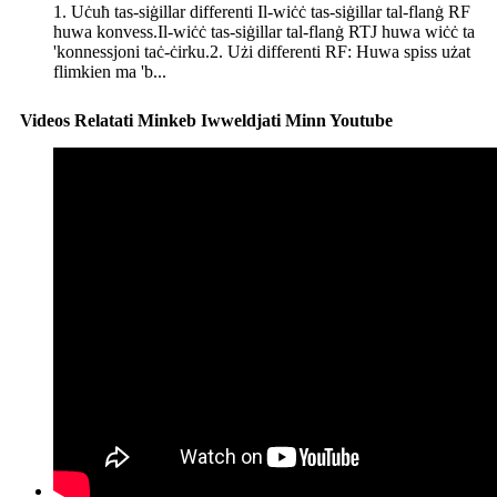
1. Uċuħ tas-siġillar differenti Il-wiċċ tas-siġillar tal-flanġ RF
huwa konvess.Il-wiċċ tas-siġillar tal-flanġ RTJ huwa wiċċ ta
'konnessjoni taċ-ċirku.2. Użi differenti RF: Huwa spiss użat
flimkien ma 'b...
Videos Relatati Minkeb Iwweldjati Minn Youtube