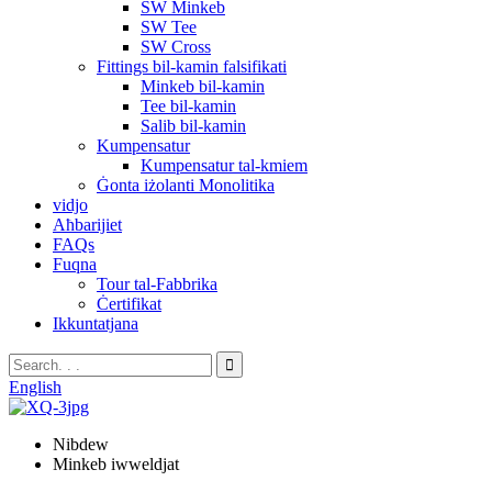
SW Minkeb
SW Tee
SW Cross
Fittings bil-kamin falsifikati
Minkeb bil-kamin
Tee bil-kamin
Salib bil-kamin
Kumpensatur
Kumpensatur tal-kmiem
Ġonta iżolanti Monolitika
vidjo
Aħbarijiet
FAQs
Fuqna
Tour tal-Fabbrika
Ċertifikat
Ikkuntatjana
English
Nibdew
Minkeb iwweldjat