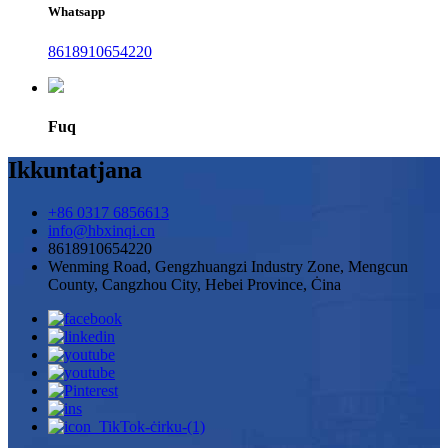
Whatsapp
8618910654220
Fuq
Ikkuntatjana
+86 0317 6856613
info@hbxinqi.cn
8618910654220
Wenming Road, Gengzhuangzi Industry Zone, Mengcun
County, Cangzhou City, Hebei Province, Ċina