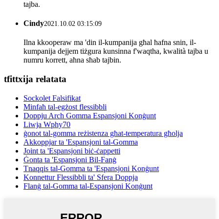
tajba.
Cindy
2021.10.02 03:15:09
Ilna kkooperaw ma 'din il-kumpanija għal ħafna snin, il-
kumpanija dejjem tiżgura kunsinna f'waqtha, kwalità tajba u
numru korrett, aħna sħab tajbin.
tfittxija relatata
Sockolet Falsifikat
Minfaħ tal-egżost flessibbli
Doppju Arch Gomma Espansjoni Konġunt
Liwja Wphy70
ġonot tal-gomma reżistenza għat-temperatura għolja
Akkoppjar ta 'Espansjoni tal-Gomma
Joint ta 'Espansjoni biċ-ċappetti
Ġonta ta 'Espansjoni Bil-Fanġ
Tnaqqis tal-Gomma ta 'Espansjoni Konġunt
Konnettur Flessibbli ta' Sfera Doppja
Flanġ tal-Gomma tal-Espansjoni Konġunt