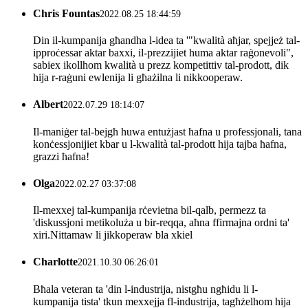
Chris Fountas
2022.08.25 18:44:59
Din il-kumpanija għandha l-idea ta '"kwalità aħjar, spejjeż tal-
ipproċessar aktar baxxi, il-prezzijiet huma aktar raġonevoli",
sabiex ikollhom kwalità u prezz kompetittiv tal-prodott, dik
hija r-raġuni ewlenija li għażilna li nikkooperaw.
Albert
2022.07.29 18:14:07
Il-maniġer tal-bejgħ huwa entużjast ħafna u professjonali, tana
konċessjonijiet kbar u l-kwalità tal-prodott hija tajba ħafna,
grazzi ħafna!
Olga
2022.02.27 03:37:08
Il-mexxej tal-kumpanija rċevietna bil-qalb, permezz ta
'diskussjoni metikoluża u bir-reqqa, aħna ffirmajna ordni ta'
xiri.Nittamaw li jikkoperaw bla xkiel
Charlotte
2021.10.30 06:26:01
Bħala veteran ta 'din l-industrija, nistgħu ngħidu li l-
kumpanija tista' tkun mexxejja fl-industrija, tagħżelhom hija