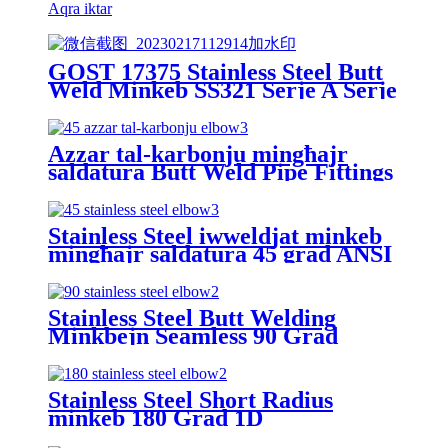
Aqra iktar
GOST 17375 Stainless Steel Butt
Weld Minkeb SS321 Serje A Serje
B
Azzar tal-karbonju mingħajr
saldatura Butt Weld Pipe Fittings
minkeb 45 Grad
Stainless Steel iwweldjat minkeb
mingħajr saldatura 45 grad ANSI
ASME B16.9
Stainless Steel Butt Welding
Minkbejn Seamless 90 Grad
Stainless Steel Short Radius
minkeb 180 Grad 1D