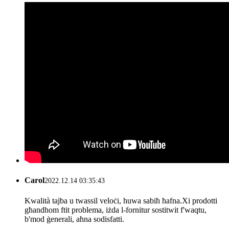
Carol
2022.12.14 03:35:43
Kwalità tajba u twassil veloċi, huwa sabiħ ħafna.Xi prodotti
għandhom ftit problema, iżda l-fornitur sostitwit f'waqtu,
b'mod ġenerali, aħna sodisfatti.