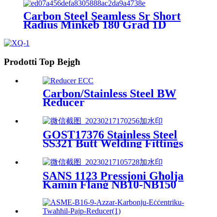
Carbon Steel Seamless Sr Short
Radius Minkeb 180 Grad 1D
Prodotti Top Bejgħ
Carbon/Stainless Steel BW
Reducer
GOST17376 Stainless Steel
SS321 Butt Welding Fittings
Tee OD57-325
SANS 1123 Pressjoni Għolja
Kamin Flanġ NB10-NB150
600Kpa-4000Kpa