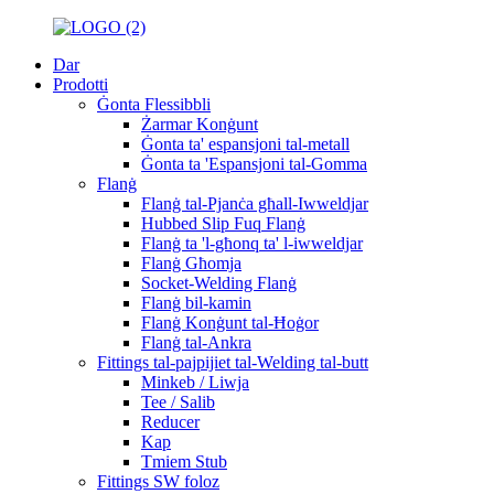
Dar
Prodotti
Ġonta Flessibbli
Żarmar Konġunt
Ġonta ta' espansjoni tal-metall
Ġonta ta 'Espansjoni tal-Gomma
Flanġ
Flanġ tal-Pjanċa għall-Iwweldjar
Hubbed Slip Fuq Flanġ
Flanġ ta 'l-għonq ta' l-iwweldjar
Flanġ Għomja
Socket-Welding Flanġ
Flanġ bil-kamin
Flanġ Konġunt tal-Ħoġor
Flanġ tal-Ankra
Fittings tal-pajpijiet tal-Welding tal-butt
Minkeb / Liwja
Tee / Salib
Reducer
Kap
Tmiem Stub
Fittings SW foloz