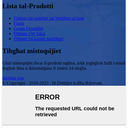
Lista tal-Prodotti
Fittings tal-pajpijiet tal-Welding tal-butt
Flanġ
Ġonta Flessibbli
Fittings SW foloz
Fittings bil-kamin falsifikati
Tibgħat mistoqsijiet
Għal mistoqsijiet dwar il-prodotti tagħna, jekk jogħġbok ħalli l-email
tiegħek lilna u ikkuntattjana fi żmien 24 siegħa.
inkjesta issa
© Copyright - 2010-2023 : Id-Drittijiet kollha Riżervati.